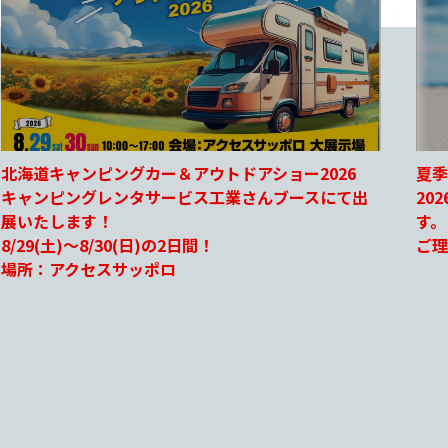
夏季休暇のお知らせ
ジェ
2026年8月11日(火)～8月14日(金)まで休業となりま
20
す。
NE
ご理解ご協力のほど宜しくお願い申し上げます
愛犬