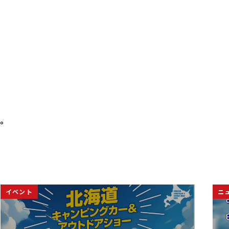
。
。
ニュース
ニ