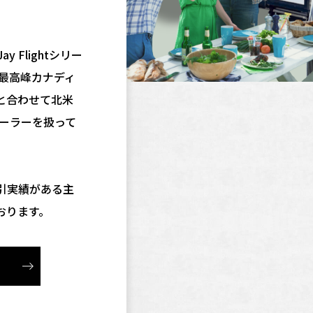
 Flightシリー
の最高峰カナディ
ズと合わせて北米
レーラーを扱って
引実績がある主
おります。