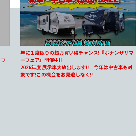
サマ
ジェイコ2027年 JAYFLGHT誕生25周年記念モデル
ついに登場‼
も対
大人気のスライドアウトモデル2車種が8月中旬より
展示いたします!!