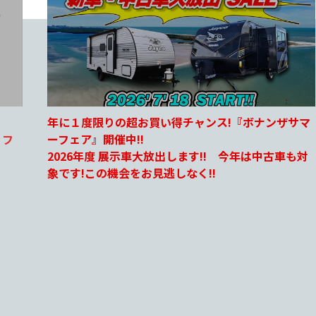
サマ
ジェイコ2027年 JAYFLGHT誕生25周年記念モデル
ついに登場‼
も対
大人気のスライドアウトモデル2車種が8月中旬より
展示いたします!!