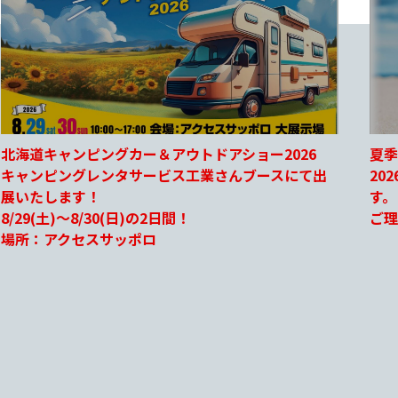
夏季休暇のお知らせ
ジェ
2026年8月11日(火)～8月14日(金)まで休業となりま
20
す。
NE
ご理解ご協力のほど宜しくお願い申し上げます
愛犬