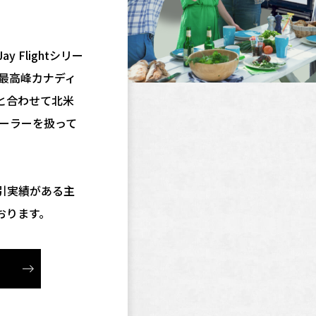
 Flightシリー
の最高峰カナディ
ズと合わせて北米
レーラーを扱って
引実績がある主
おります。