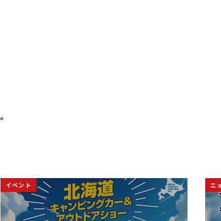
。
。
ニュース
ニ