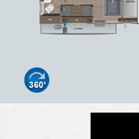
の特徴は大きな窓!! ダイネットが右側エントランス側にあ
抜群!!