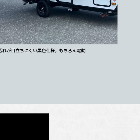
黒色仕様。もちろん電動
見てくださ
はびっくり