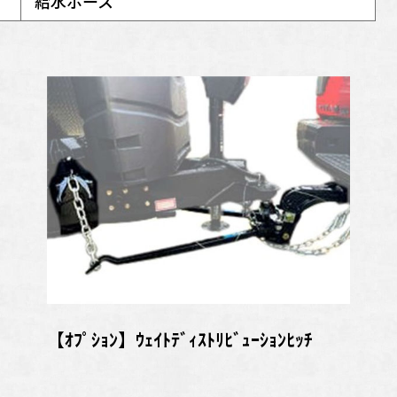
給水ホース
【ｵﾌﾟｼｮﾝ】ｳｪｲﾄﾃﾞｨｽﾄﾘﾋﾞｭｰｼｮﾝﾋｯﾁ