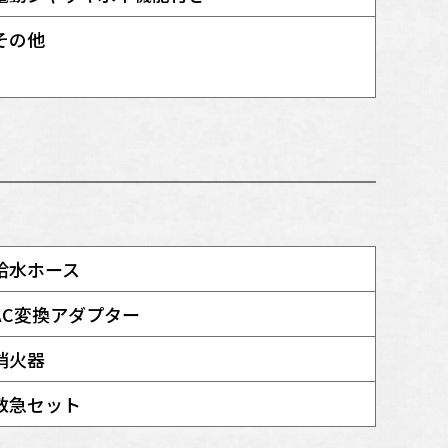
その他
給水ホース
AC変換アダプター
消火器
救急セット