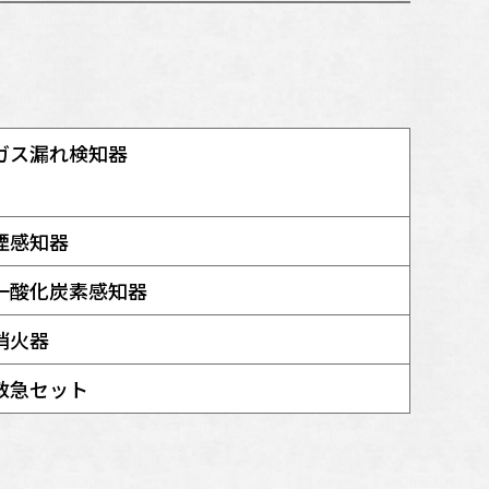
ガス漏れ検知器
煙感知器
一酸化炭素感知器
消火器
救急セット