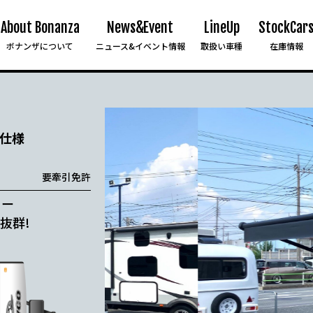
About Bonanza
News&Event
LineUp
StockCar
ボナンザについて
ニュース&イベント情報
取扱い車種
在庫情報
様
要牽引免許
ラー
抜群!