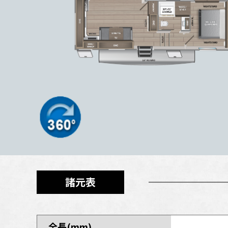
諸元表
全長(mm)