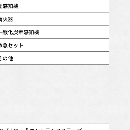
煙感知機
消火器
一酸化炭素感知機
救急セット
その他