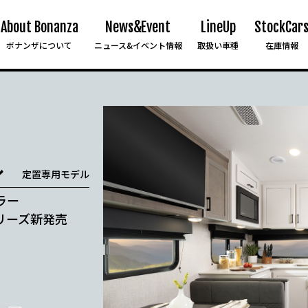
About Bonanza
News&Event
LineUp
StockCar
ボナンザについて
ニュース&イベント情報
取扱い車種
在庫情報
ル
定置専用モデル
ラー
リーズ新発売