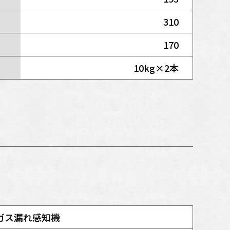
310
170
10kg×2本
ガス漏れ感知機