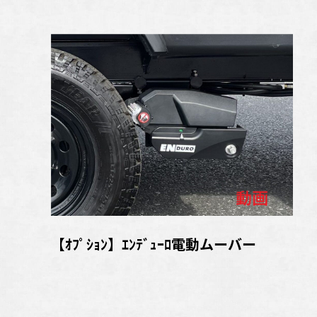
【ｵﾌﾟｼｮﾝ】ｴﾝﾃﾞｭｰﾛ電動ムーバー