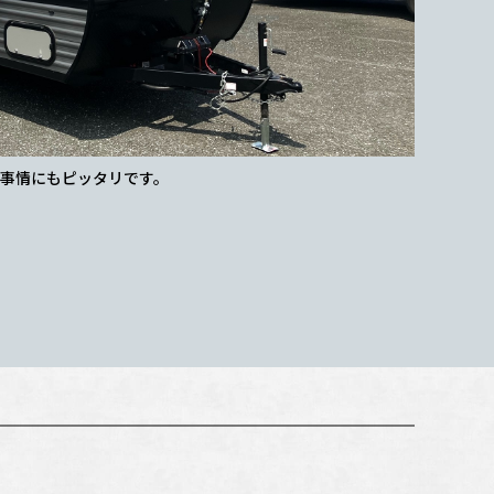
。表裏黒色のファブリック
右側面。ス
メリカン!!