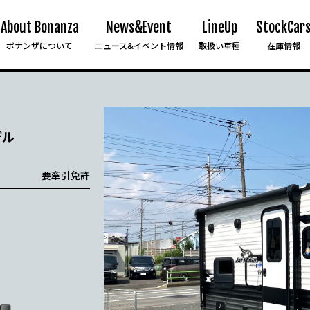
About Bonanza
News&Event
LineUp
StockCar
ボナンザについて
ニュース&イベント情報
取扱い車種
在庫情報
デル
要牽引免許