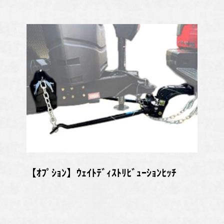
【ｵﾌﾟｼｮﾝ】ｳｪｲﾄﾃﾞｨｽﾄﾘﾋﾞｭｰｼｮﾝﾋｯﾁ