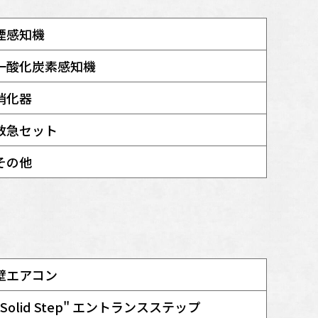
煙感知機
一酸化炭素感知機
消化器
救急セット
その他
壁エアコン
"Solid Step" エントランスステップ